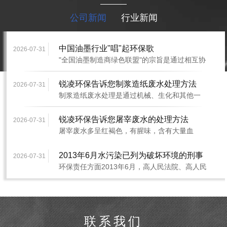
公司新闻
行业新闻
中国油墨行业"唱"起环保歌
2026-07-31
"全国油墨制造商绿色联盟"的宗旨是通过相互协
作，致力于油墨技术的改进与提···
锐凌环保告诉您制浆造纸废水处理方法
2026-07-31
制浆造纸废水处理是通过机械、生化和其他一
些特殊方法减少对环境有毒有害物质的排放，
···
锐凌环保告诉您屠宰废水的处理方法
2026-07-31
屠宰废水多呈红褐色，有腥味，含有大量血
污、皮毛、碎骨肉、油脂和内脏杂物等物质处
理···
2013年6月水污染已列为破坏环境的刑事
2026-07-31
环保责任方面2013年6月，高人民法院、高人民
犯罪
检察院颁布《关于办理环境污染刑事案件适用
···
联系我们