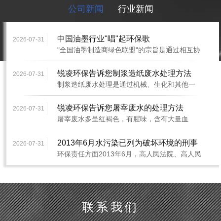
公司新闻
行业新闻
中国油墨行业"唱"起环保歌
2026-07-31
"全国油墨制造商绿色联盟"的宗旨是通过相互协
作，致力于油墨技术的改进与提···
锐凌环保告诉您制浆造纸废水处理方法
2026-07-31
制浆造纸废水处理是通过机械、生化和其他一
些特殊方法减少对环境有毒有害物质的排放，
···
锐凌环保告诉您屠宰废水的处理方法
2026-07-31
屠宰废水多呈红褐色，有腥味，含有大量血
污、皮毛、碎骨肉、油脂和内脏杂物等物质处
理···
2013年6月水污染已列为破坏环境的刑事
2026-07-31
环保责任方面2013年6月，高人民法院、高人民
犯罪
检察院颁布《关于办理环境污染刑事案件适用
···
联系我们